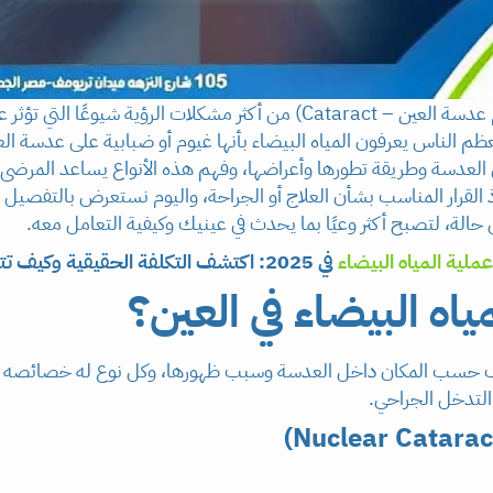
انواع المياه البيضاء في العين (إعتام عدسة العين – Cataract) من أكثر مشكلات ال
 الناس يعرفون المياه البيضاء بأنها غيوم أو ضبابية على عدسة العين
 العدسة وطريقة تطورها وأعراضها، وفهم هذه الأنواع يساعد المرضى 
 القرار المناسب بشأن العلاج أو الجراحة، واليوم نستعرض بالتفصيل 
 كل حالة، لتصبح أكثر وعيًا بما يحدث في عينيك وكيفية التعامل معه.
ملية المياه البيضاء
في 2025: اكتشف التكلفة الحقيقية وكيف تتحدد
ياه البيضاء في العين؟
تختلف حسب المكان داخل العدسة وسبب ظهورها، وكل نوع له خصائصه 
لتدخل الجراحي.