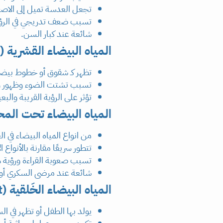
تجعل العدسة تميل إلى الاصفرا
تسبب ضعف تدريجي في الرؤية
شائعة عند كبار السن.
المياه البيضاء القشرية (Cortical Cataract)
تظهر كـ شقوق أو خطوط بيضا
تسبب تشتت الضوء وظهور وه
تؤثر على الرؤية القريبة والبع
المياه البيضاء تحت المحفظة الخلفية (taract
من انواع المياه البيضاء في 
تتطور سريعًا مقارنة بالأنواع ا
تسبب صعوبة القراءة ورؤية 
شائعة عند مرضى السكري أو م
المياه البيضاء الخَلقية (Congenital Cataract)
يولد بها الطفل أو تظهر في ال