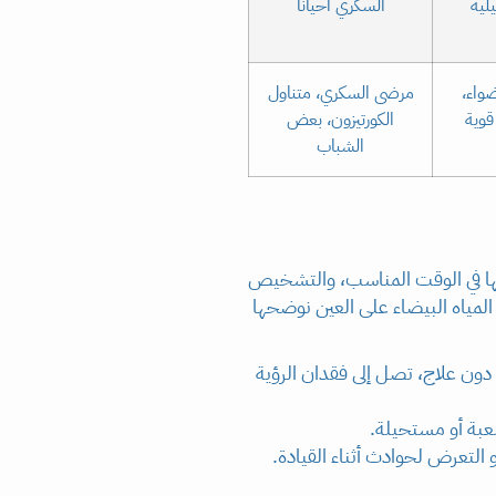
لية
السكري أحيانًا
ضواء،
مرضى السكري، متناول
قوية
الكورتيزون، بعض
الشباب
اجها في الوقت المناسب، والتشخيص
لمياه البيضاء على العين نوضحها
 دون علاج، تصل إلى فقدان الرؤية
صعبة أو مستحيلة.
 التعرض لحوادث أثناء القيادة.