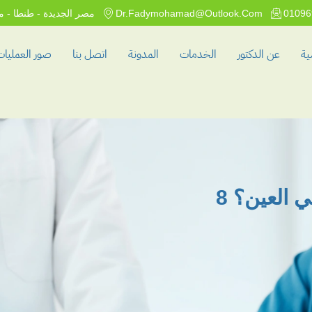
01096
Dr.fadymohamad@outlook.com
مصر الجديدة - طنطا - م
ية
عن الدكتور
الخدمات
المدونة
اتصل بنا
صور العمليات
كيف تميز بين انواع المياه البيضاء في العين؟ 8