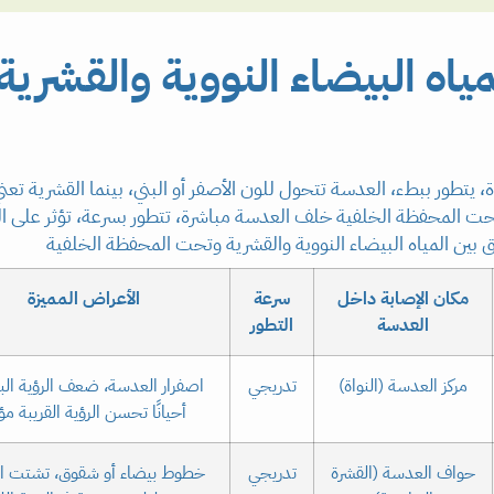
مياه البيضاء النووية والقشري
عيدة، يتطور ببطء، العدسة تتحول للون الأصفر أو البني، بينما القشرية
 المحفظة الخلفية خلف العدسة مباشرة، تتطور بسرعة، تؤثر على القر
ق بين المياه البيضاء النووية والقشرية وتحت المحفظة الخلفية
مكان الإصابة داخل
سرعة
الأعراض المميزة
العدسة
التطور
مركز العدسة (النواة)
تدريجي
اصفرار العدسة، ضعف الرؤية الب
أحيانًا تحسن الرؤية القريبة مؤق
حواف العدسة (القشرة
تدريجي
خطوط بيضاء أو شقوق، تشتت ال