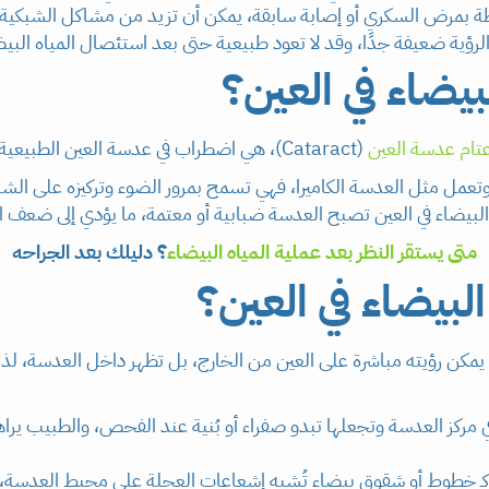
تبطة بمرض السكري أو إصابة سابقة، يمكن أن تزيد من مشاكل الشبكية 
لرؤية ضعيفة جدًا، وقد لا تعود طبيعية حتى بعد استئصال المياه البيض
بيضاء في العين؟
عتام عدسة العين
(Cataract)، هي اضطراب في عدسة العين الطبيعية يجعلها غائمة أو غير شفافة.
تعمل مثل العدسة الكاميرا، فهي تسمح بمرور الضوء وتركيزه على الش
 البيضاء في العين تصبح العدسة ضبابية أو معتمة، ما يؤدي إلى ضعف الر
متى يستقر النظر بعد عملية المياه البيضاء
؟ دليلك بعد الجراحه
لبيضاء في العين؟
 يمكن رؤيته مباشرة على العين من الخارج، بل تظهر داخل العدسة،
 في مركز العدسة وتجعلها تبدو صفراء أو بُنية عند الفحص، والطبيب ي
ر كـ خطوط أو شقوق بيضاء تُشبه إشعاعات العجلة على محيط العدسة، و