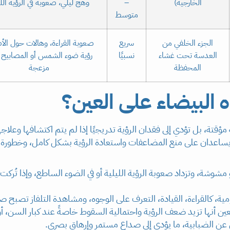
الخارجية)
–
وهج ليلي، صعوبة في الرؤية اللي
متوسط
الجزء الخلفي من
سريع
صعوبة القراءة، وهالات حول الأ
العدسة تحت غشاء
نسبيًا
رؤية ضوء الشمس أو المصابيح 
المحفظة
مزعجة
ه البيضاء على العين؟
مؤقتة، بل تؤدي إلى فقدان الرؤية تدريجيًا إذا لم يتم اكتشافها وعل
 يساعدان على منع المضاعفات واستعادة الرؤية بشكل كامل، وخطورة ا
 مشوشة، وتزداد صعوبة الرؤية الليلية أو في الضوء الساطع، وإذا تُركت
ية، كالقراءة، القيادة، التعرف على الوجوه، ومشاهدة التلفاز تصبح 
عين أنها تزيد ضعف الرؤية واحتمالية السقوط خاصةً عند كبار السن، أو
ض عن الضبابية، ما يؤدي إلى صداع مستمر وإرهاق بصري.